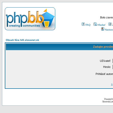
Bolo zaved
FAQ
Hľadať
Nastav
Obsah fóra hifi.slovanet.sk
Zadajte prosím
Užívateľ:
Heslo:
Prihlásiť auto
Za
Powered 
Slovenský p