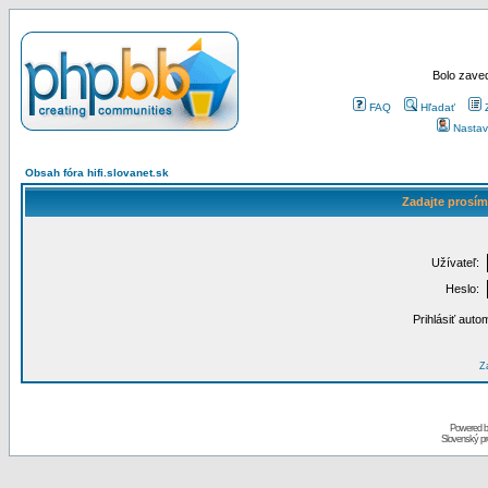
Bolo zaved
FAQ
Hľadať
Nastav
Obsah fóra hifi.slovanet.sk
Zadajte prosím
Užívateľ:
Heslo:
Prihlásiť auto
Za
Powered 
Slovenský p