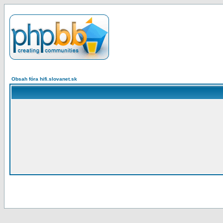
Obsah fóra hifi.slovanet.sk