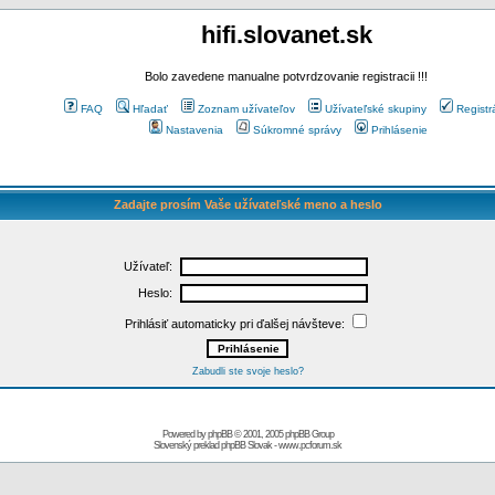
hifi.slovanet.sk
Bolo zavedene manualne potvrdzovanie registracii !!!
FAQ
Hľadať
Zoznam užívateľov
Užívateľské skupiny
Registr
Nastavenia
Súkromné správy
Prihlásenie
Zadajte prosím Vaše užívateľské meno a heslo
Užívateľ:
Heslo:
Prihlásiť automaticky pri ďalšej návšteve:
Zabudli ste svoje heslo?
Powered by
phpBB
© 2001, 2005 phpBB Group
Slovenský preklad
phpBB Slovak
-
www.pcforum.sk