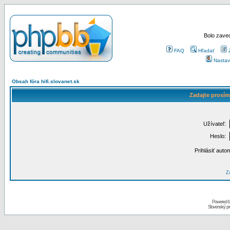
Bolo zaved
FAQ
Hľadať
Nastav
Obsah fóra hifi.slovanet.sk
Zadajte prosím
Užívateľ:
Heslo:
Prihlásiť auto
Za
Powered 
Slovenský p