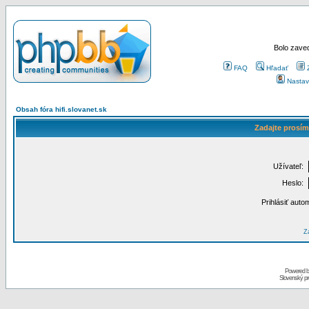
Bolo zaved
FAQ
Hľadať
Nastav
Obsah fóra hifi.slovanet.sk
Zadajte prosím
Užívateľ:
Heslo:
Prihlásiť auto
Za
Powered 
Slovenský p