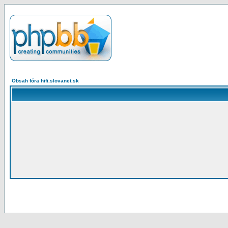
Obsah fóra hifi.slovanet.sk