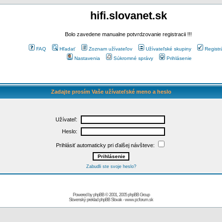
hifi.slovanet.sk
Bolo zavedene manualne potvrdzovanie registracii !!!
FAQ
Hľadať
Zoznam užívateľov
Užívateľské skupiny
Registr
Nastavenia
Súkromné správy
Prihlásenie
Zadajte prosím Vaše užívateľské meno a heslo
Užívateľ:
Heslo:
Prihlásiť automaticky pri ďalšej návšteve:
Zabudli ste svoje heslo?
Powered by
phpBB
© 2001, 2005 phpBB Group
Slovenský preklad
phpBB Slovak
-
www.pcforum.sk