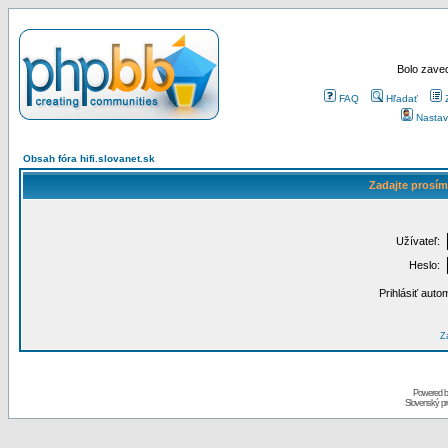
Bolo zaved
FAQ
Hľadať
Nastav
Obsah fóra hifi.slovanet.sk
Zadajte prosím
Užívateľ:
Heslo:
Prihlásiť auto
Za
Powered 
Slovenský p