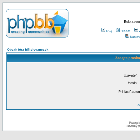
Bolo zaved
FAQ
Hľadať
Nastav
Obsah fóra hifi.slovanet.sk
Zadajte prosím
Užívateľ:
Heslo:
Prihlásiť auto
Za
Powered 
Slovenský p