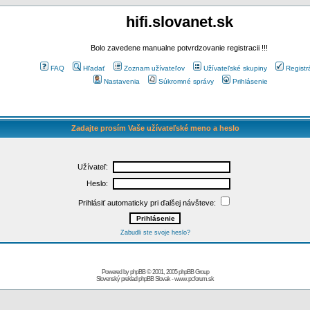
hifi.slovanet.sk
Bolo zavedene manualne potvrdzovanie registracii !!!
FAQ
Hľadať
Zoznam užívateľov
Užívateľské skupiny
Registr
Nastavenia
Súkromné správy
Prihlásenie
Zadajte prosím Vaše užívateľské meno a heslo
Užívateľ:
Heslo:
Prihlásiť automaticky pri ďalšej návšteve:
Zabudli ste svoje heslo?
Powered by
phpBB
© 2001, 2005 phpBB Group
Slovenský preklad
phpBB Slovak
-
www.pcforum.sk