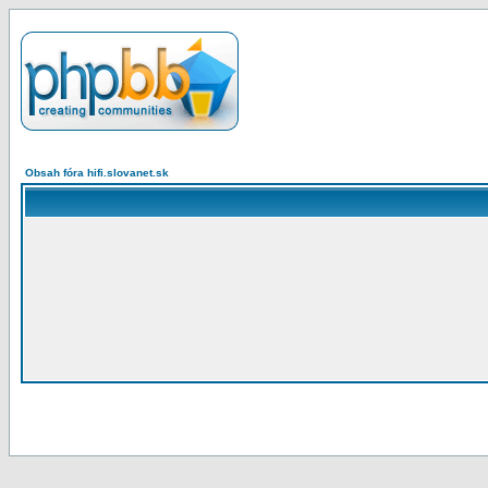
Obsah fóra hifi.slovanet.sk