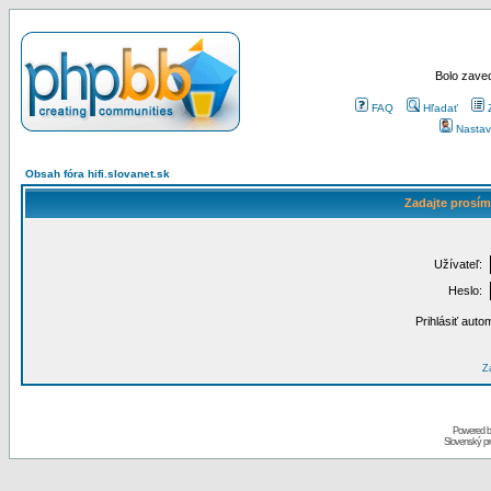
Bolo zaved
FAQ
Hľadať
Nastav
Obsah fóra hifi.slovanet.sk
Zadajte prosím
Užívateľ:
Heslo:
Prihlásiť auto
Za
Powered 
Slovenský p