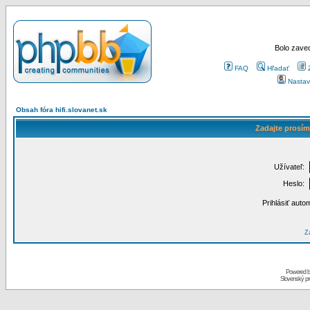
Bolo zaved
FAQ
Hľadať
Nastav
Obsah fóra hifi.slovanet.sk
Zadajte prosím
Užívateľ:
Heslo:
Prihlásiť auto
Za
Powered 
Slovenský p