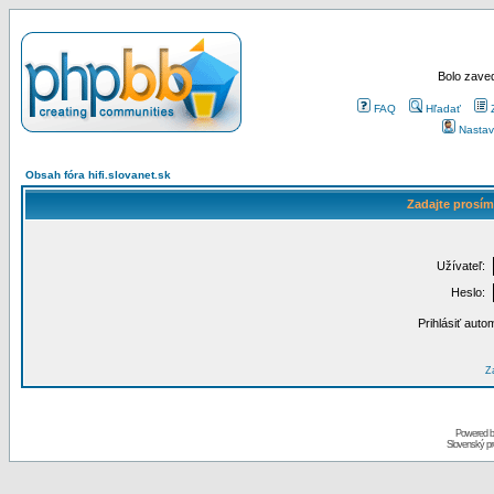
Bolo zaved
FAQ
Hľadať
Nastav
Obsah fóra hifi.slovanet.sk
Zadajte prosím
Užívateľ:
Heslo:
Prihlásiť auto
Za
Powered 
Slovenský p