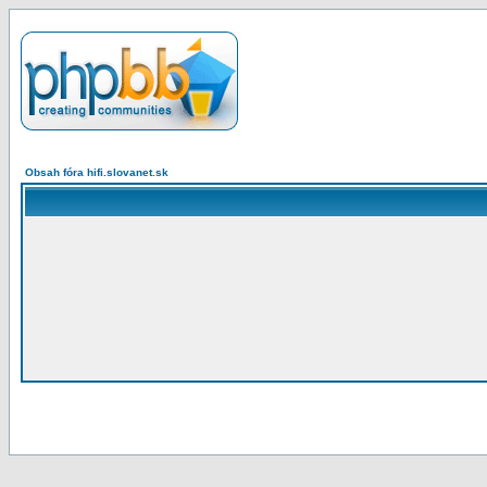
Obsah fóra hifi.slovanet.sk