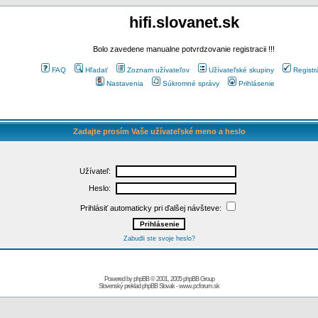
hifi.slovanet.sk
Bolo zavedene manualne potvrdzovanie registracii !!!
FAQ
Hľadať
Zoznam užívateľov
Užívateľské skupiny
Registr
Nastavenia
Súkromné správy
Prihlásenie
Zadajte prosím Vaše užívateľské meno a heslo
Užívateľ:
Heslo:
Prihlásiť automaticky pri ďalšej návšteve:
Zabudli ste svoje heslo?
Powered by
phpBB
© 2001, 2005 phpBB Group
Slovenský preklad
phpBB Slovak
-
www.pcforum.sk