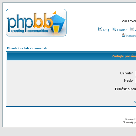
Bolo zaved
FAQ
Hľadať
Nastav
Obsah fóra hifi.slovanet.sk
Zadajte prosím
Užívateľ:
Heslo:
Prihlásiť auto
Za
Powered 
Slovenský p