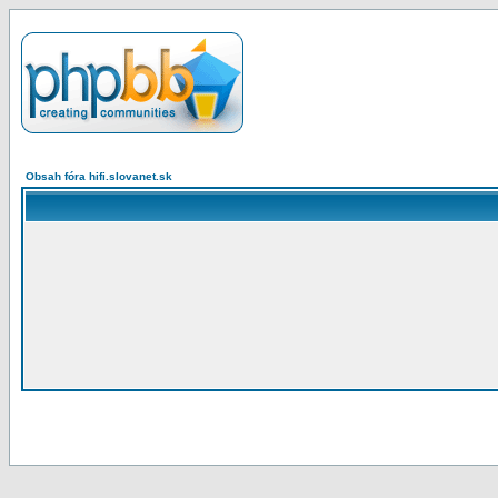
Obsah fóra hifi.slovanet.sk