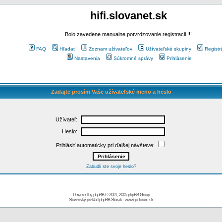
hifi.slovanet.sk
Bolo zavedene manualne potvrdzovanie registracii !!!
FAQ
Hľadať
Zoznam užívateľov
Užívateľské skupiny
Registr
Nastavenia
Súkromné správy
Prihlásenie
Zadajte prosím Vaše užívateľské meno a heslo
Užívateľ:
Heslo:
Prihlásiť automaticky pri ďalšej návšteve:
Zabudli ste svoje heslo?
Powered by
phpBB
© 2001, 2005 phpBB Group
Slovenský preklad
phpBB Slovak
-
www.pcforum.sk