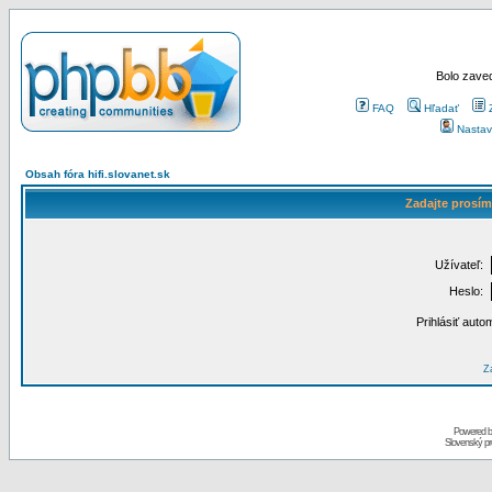
Bolo zaved
FAQ
Hľadať
Nastav
Obsah fóra hifi.slovanet.sk
Zadajte prosím
Užívateľ:
Heslo:
Prihlásiť auto
Za
Powered 
Slovenský p