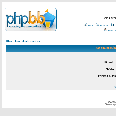
Bolo zaved
FAQ
Hľadať
Nastav
Obsah fóra hifi.slovanet.sk
Zadajte prosím
Užívateľ:
Heslo:
Prihlásiť auto
Za
Powered 
Slovenský p