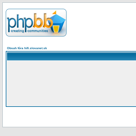
Obsah fóra hifi.slovanet.sk