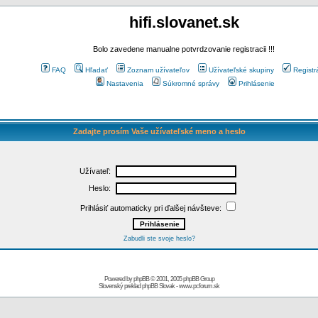
hifi.slovanet.sk
Bolo zavedene manualne potvrdzovanie registracii !!!
FAQ
Hľadať
Zoznam užívateľov
Užívateľské skupiny
Registr
Nastavenia
Súkromné správy
Prihlásenie
Zadajte prosím Vaše užívateľské meno a heslo
Užívateľ:
Heslo:
Prihlásiť automaticky pri ďalšej návšteve:
Zabudli ste svoje heslo?
Powered by
phpBB
© 2001, 2005 phpBB Group
Slovenský preklad
phpBB Slovak
-
www.pcforum.sk