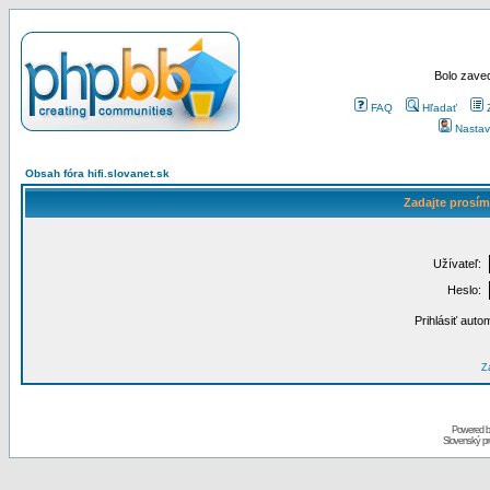
Bolo zaved
FAQ
Hľadať
Nastav
Obsah fóra hifi.slovanet.sk
Zadajte prosím
Užívateľ:
Heslo:
Prihlásiť auto
Za
Powered 
Slovenský p