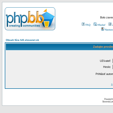
Bolo zaved
FAQ
Hľadať
Nastav
Obsah fóra hifi.slovanet.sk
Zadajte prosím
Užívateľ:
Heslo:
Prihlásiť auto
Za
Powered 
Slovenský p