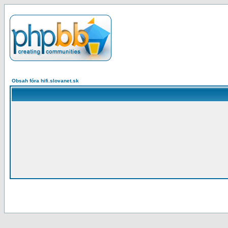
Obsah fóra hifi.slovanet.sk