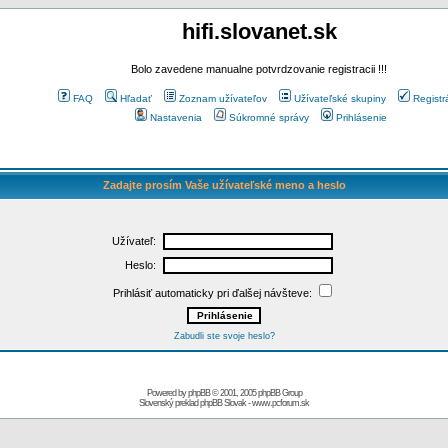
hifi.slovanet.sk
Bolo zavedene manualne potvrdzovanie registracii !!!
FAQ
Hľadať
Zoznam užívateľov
Užívateľské skupiny
Registr
Nastavenia
Súkromné správy
Prihlásenie
Zadajte prosím Vaše užívateľské meno a heslo
Užívateľ:
Heslo:
Prihlásiť automaticky pri ďalšej návšteve:
Zabudli ste svoje heslo?
Powered by
phpBB
© 2001, 2005 phpBB Group
Slovenský preklad
phpBB Slovak
-
www.pcforum.sk