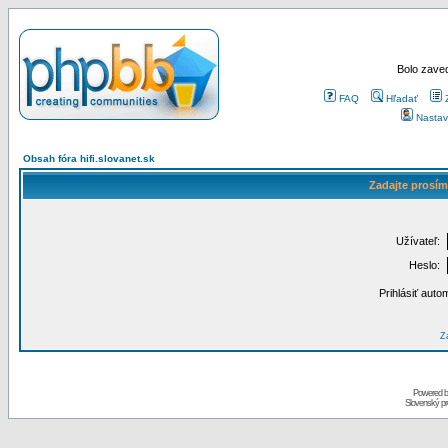
Bolo zaved
FAQ
Hľadať
Nastav
Obsah fóra hifi.slovanet.sk
Zadajte prosím
Užívateľ:
Heslo:
Prihlásiť auto
Za
Powered 
Slovenský p