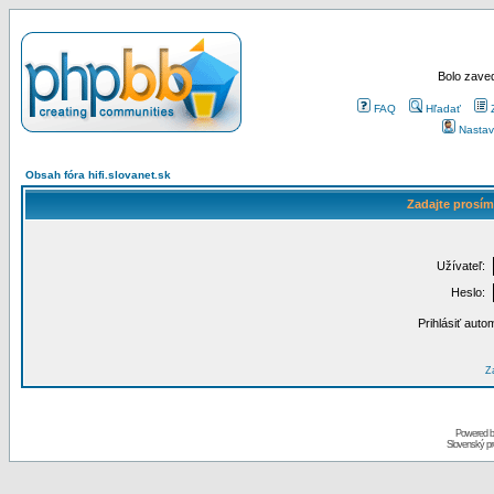
Bolo zaved
FAQ
Hľadať
Nastav
Obsah fóra hifi.slovanet.sk
Zadajte prosím
Užívateľ:
Heslo:
Prihlásiť auto
Za
Powered 
Slovenský p