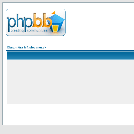
Obsah fóra hifi.slovanet.sk