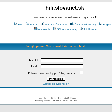
hifi.slovanet.sk
Bolo zavedene manualne potvrdzovanie registracii !!!
FAQ
Hľadať
Zoznam užívateľov
Užívateľské skupiny
Registr
Nastavenia
Súkromné správy
Prihlásenie
Zadajte prosím Vaše užívateľské meno a heslo
Užívateľ:
Heslo:
Prihlásiť automaticky pri ďalšej návšteve:
Zabudli ste svoje heslo?
Powered by
phpBB
© 2001, 2005 phpBB Group
Slovenský preklad
phpBB Slovak
-
www.pcforum.sk