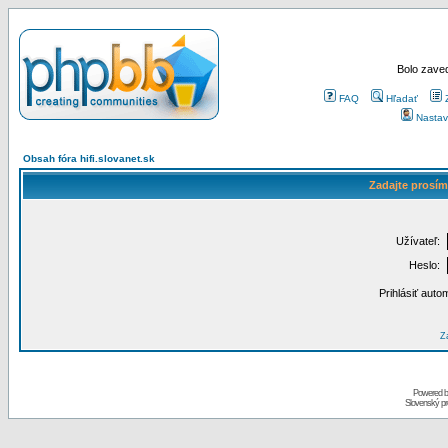
Bolo zaved
FAQ
Hľadať
Nastav
Obsah fóra hifi.slovanet.sk
Zadajte prosím
Užívateľ:
Heslo:
Prihlásiť auto
Za
Powered 
Slovenský p