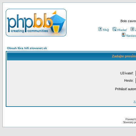
Bolo zaved
FAQ
Hľadať
Nastav
Obsah fóra hifi.slovanet.sk
Zadajte prosím
Užívateľ:
Heslo:
Prihlásiť auto
Za
Powered 
Slovenský p