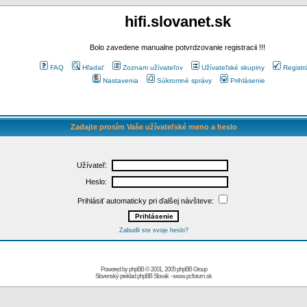
hifi.slovanet.sk
Bolo zavedene manualne potvrdzovanie registracii !!!
FAQ
Hľadať
Zoznam užívateľov
Užívateľské skupiny
Registr
Nastavenia
Súkromné správy
Prihlásenie
Zadajte prosím Vaše užívateľské meno a heslo
Užívateľ:
Heslo:
Prihlásiť automaticky pri ďalšej návšteve:
Zabudli ste svoje heslo?
Powered by
phpBB
© 2001, 2005 phpBB Group
Slovenský preklad
phpBB Slovak
-
www.pcforum.sk