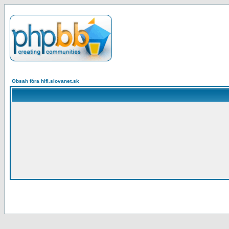
Obsah fóra hifi.slovanet.sk