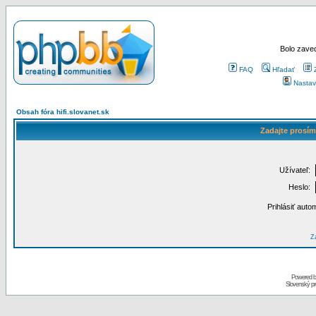
Bolo zaved
FAQ
Hľadať
Nastav
Obsah fóra hifi.slovanet.sk
Zadajte prosím
Užívateľ:
Heslo:
Prihlásiť auto
Za
Powered 
Slovenský p