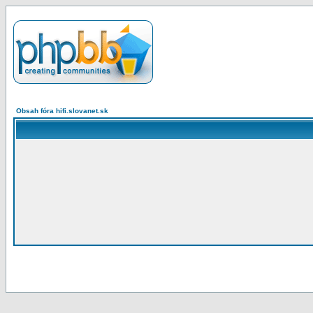
Obsah fóra hifi.slovanet.sk