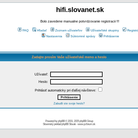
hifi.slovanet.sk
Bolo zavedene manualne potvrdzovanie registracii !!!
FAQ
Hľadať
Zoznam užívateľov
Užívateľské skupiny
Registr
Nastavenia
Súkromné správy
Prihlásenie
Zadajte prosím Vaše užívateľské meno a heslo
Užívateľ:
Heslo:
Prihlásiť automaticky pri ďalšej návšteve:
Zabudli ste svoje heslo?
Powered by
phpBB
© 2001, 2005 phpBB Group
Slovenský preklad
phpBB Slovak
-
www.pcforum.sk