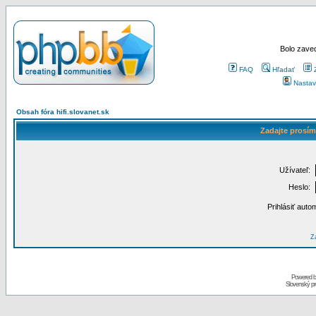
Bolo zaved
FAQ
Hľadať
Nastav
Obsah fóra hifi.slovanet.sk
Zadajte prosím
Užívateľ:
Heslo:
Prihlásiť auto
Za
Powered 
Slovenský p