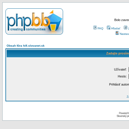
Bolo zaved
FAQ
Hľadať
Nastav
Obsah fóra hifi.slovanet.sk
Zadajte prosím
Užívateľ:
Heslo:
Prihlásiť auto
Za
Powered 
Slovenský p