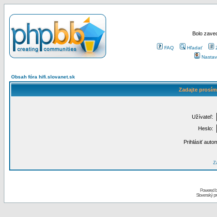
Bolo zaved
FAQ
Hľadať
Nastav
Obsah fóra hifi.slovanet.sk
Zadajte prosím
Užívateľ:
Heslo:
Prihlásiť auto
Za
Powered 
Slovenský p