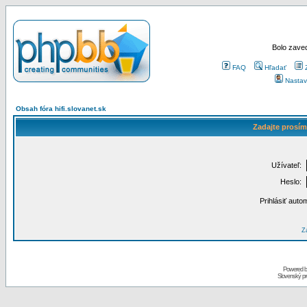
Bolo zaved
FAQ
Hľadať
Nastav
Obsah fóra hifi.slovanet.sk
Zadajte prosím
Užívateľ:
Heslo:
Prihlásiť auto
Za
Powered 
Slovenský p