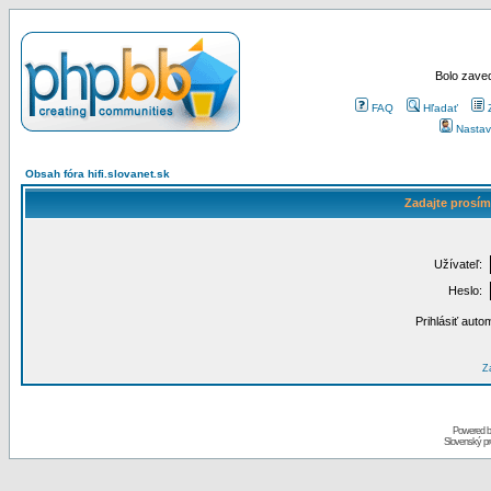
Bolo zaved
FAQ
Hľadať
Nastav
Obsah fóra hifi.slovanet.sk
Zadajte prosím
Užívateľ:
Heslo:
Prihlásiť auto
Za
Powered 
Slovenský p