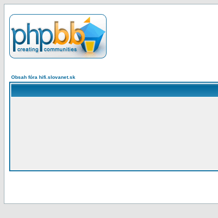
Obsah fóra hifi.slovanet.sk