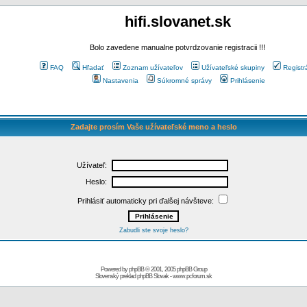
hifi.slovanet.sk
Bolo zavedene manualne potvrdzovanie registracii !!!
FAQ
Hľadať
Zoznam užívateľov
Užívateľské skupiny
Registr
Nastavenia
Súkromné správy
Prihlásenie
Zadajte prosím Vaše užívateľské meno a heslo
Užívateľ:
Heslo:
Prihlásiť automaticky pri ďalšej návšteve:
Zabudli ste svoje heslo?
Powered by
phpBB
© 2001, 2005 phpBB Group
Slovenský preklad
phpBB Slovak
-
www.pcforum.sk