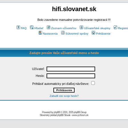
hifi.slovanet.sk
Bolo zavedene manualne potvrdzovanie registracii !!!
FAQ
Hľadať
Zoznam užívateľov
Užívateľské skupiny
Registr
Nastavenia
Súkromné správy
Prihlásenie
Zadajte prosím Vaše užívateľské meno a heslo
Užívateľ:
Heslo:
Prihlásiť automaticky pri ďalšej návšteve:
Zabudli ste svoje heslo?
Powered by
phpBB
© 2001, 2005 phpBB Group
Slovenský preklad
phpBB Slovak
-
www.pcforum.sk