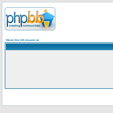
Obsah fóra hifi.slovanet.sk