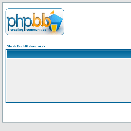
Obsah fóra hifi.slovanet.sk