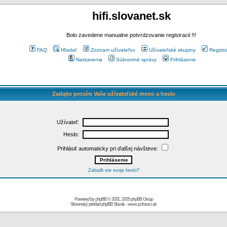
hifi.slovanet.sk
Bolo zavedene manualne potvrdzovanie registracii !!!
FAQ
Hľadať
Zoznam užívateľov
Užívateľské skupiny
Registr
Nastavenia
Súkromné správy
Prihlásenie
Zadajte prosím Vaše užívateľské meno a heslo
Užívateľ:
Heslo:
Prihlásiť automaticky pri ďalšej návšteve:
Zabudli ste svoje heslo?
Powered by
phpBB
© 2001, 2005 phpBB Group
Slovenský preklad
phpBB Slovak
-
www.pcforum.sk