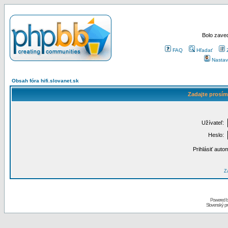
Bolo zaved
FAQ
Hľadať
Nastav
Obsah fóra hifi.slovanet.sk
Zadajte prosím
Užívateľ:
Heslo:
Prihlásiť auto
Za
Powered 
Slovenský p