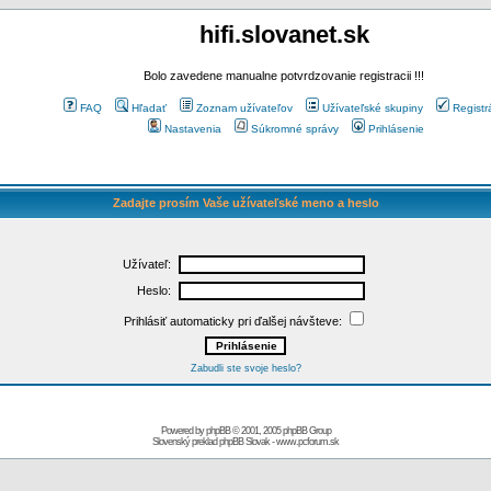
hifi.slovanet.sk
Bolo zavedene manualne potvrdzovanie registracii !!!
FAQ
Hľadať
Zoznam užívateľov
Užívateľské skupiny
Registr
Nastavenia
Súkromné správy
Prihlásenie
Zadajte prosím Vaše užívateľské meno a heslo
Užívateľ:
Heslo:
Prihlásiť automaticky pri ďalšej návšteve:
Zabudli ste svoje heslo?
Powered by
phpBB
© 2001, 2005 phpBB Group
Slovenský preklad
phpBB Slovak
-
www.pcforum.sk