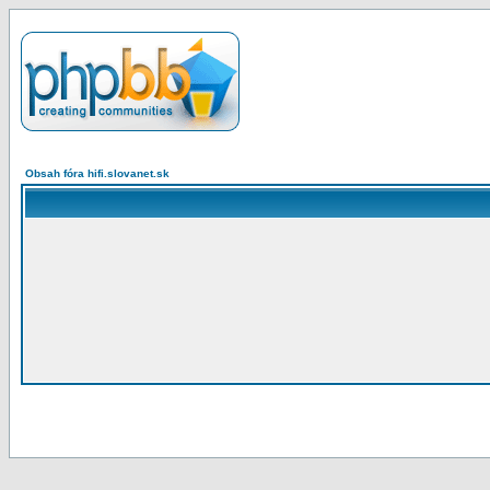
Obsah fóra hifi.slovanet.sk