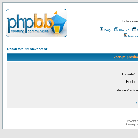
Bolo zaved
FAQ
Hľadať
Nastav
Obsah fóra hifi.slovanet.sk
Zadajte prosím
Užívateľ:
Heslo:
Prihlásiť auto
Za
Powered 
Slovenský p