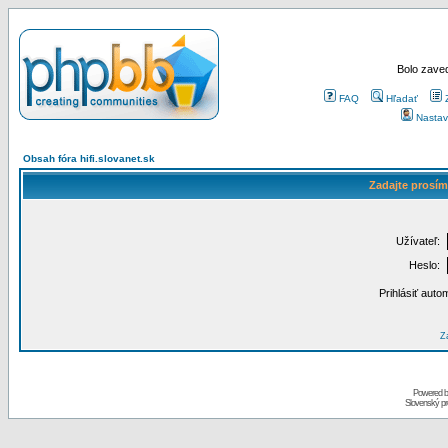
Bolo zaved
FAQ
Hľadať
Nastav
Obsah fóra hifi.slovanet.sk
Zadajte prosím
Užívateľ:
Heslo:
Prihlásiť auto
Za
Powered 
Slovenský p