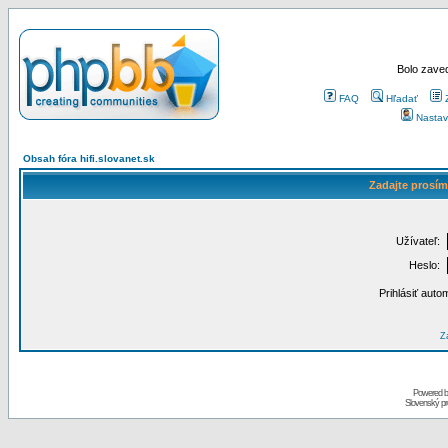
Bolo zaved
FAQ
Hľadať
Nastav
Obsah fóra hifi.slovanet.sk
Zadajte prosím
Užívateľ:
Heslo:
Prihlásiť auto
Za
Powered 
Slovenský p