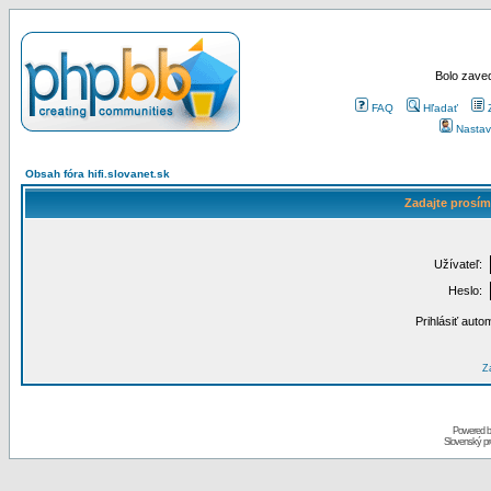
Bolo zaved
FAQ
Hľadať
Nastav
Obsah fóra hifi.slovanet.sk
Zadajte prosím
Užívateľ:
Heslo:
Prihlásiť auto
Za
Powered 
Slovenský p