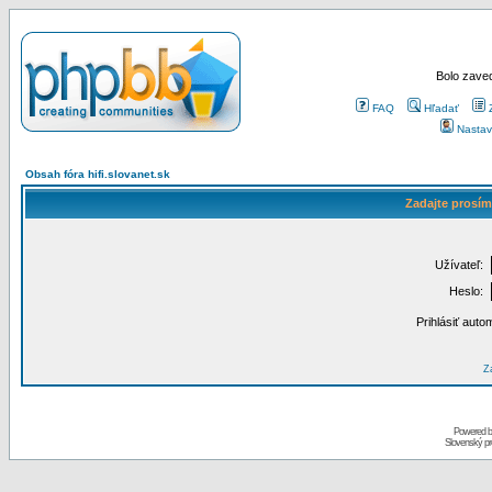
Bolo zaved
FAQ
Hľadať
Nastav
Obsah fóra hifi.slovanet.sk
Zadajte prosím
Užívateľ:
Heslo:
Prihlásiť auto
Za
Powered 
Slovenský p