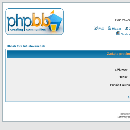
Bolo zaved
FAQ
Hľadať
Nastav
Obsah fóra hifi.slovanet.sk
Zadajte prosím
Užívateľ:
Heslo:
Prihlásiť auto
Za
Powered 
Slovenský p