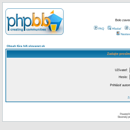
Bolo zaved
FAQ
Hľadať
Nastav
Obsah fóra hifi.slovanet.sk
Zadajte prosím
Užívateľ:
Heslo:
Prihlásiť auto
Za
Powered 
Slovenský p