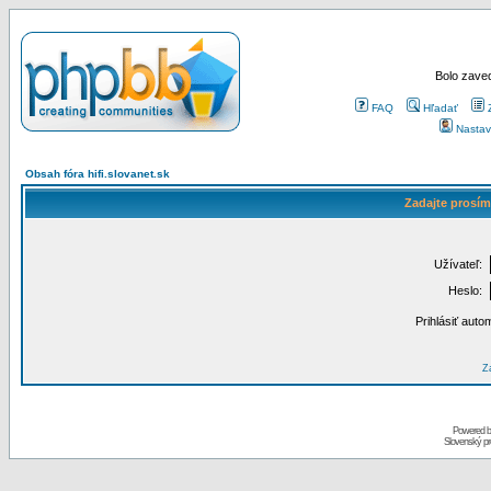
Bolo zaved
FAQ
Hľadať
Nastav
Obsah fóra hifi.slovanet.sk
Zadajte prosím
Užívateľ:
Heslo:
Prihlásiť auto
Za
Powered 
Slovenský p