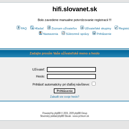
hifi.slovanet.sk
Bolo zavedene manualne potvrdzovanie registracii !!!
FAQ
Hľadať
Zoznam užívateľov
Užívateľské skupiny
Registr
Nastavenia
Súkromné správy
Prihlásenie
Zadajte prosím Vaše užívateľské meno a heslo
Užívateľ:
Heslo:
Prihlásiť automaticky pri ďalšej návšteve:
Zabudli ste svoje heslo?
Powered by
phpBB
© 2001, 2005 phpBB Group
Slovenský preklad
phpBB Slovak
-
www.pcforum.sk