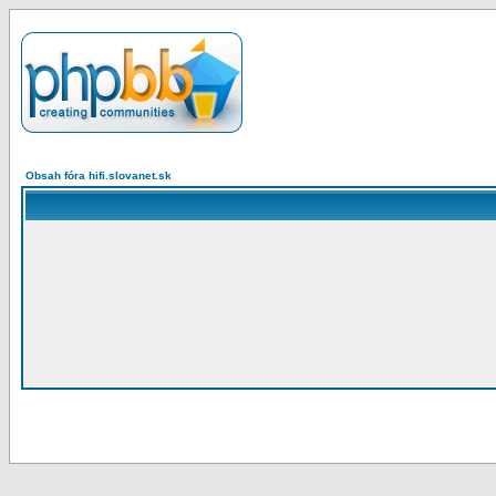
Obsah fóra hifi.slovanet.sk