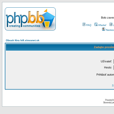
Bolo zaved
FAQ
Hľadať
Nastav
Obsah fóra hifi.slovanet.sk
Zadajte prosím
Užívateľ:
Heslo:
Prihlásiť auto
Za
Powered 
Slovenský p