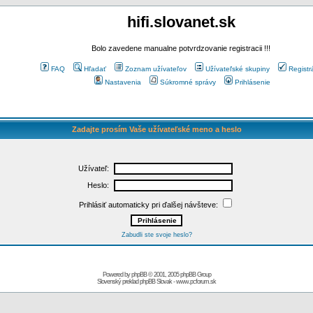
hifi.slovanet.sk
Bolo zavedene manualne potvrdzovanie registracii !!!
FAQ
Hľadať
Zoznam užívateľov
Užívateľské skupiny
Registr
Nastavenia
Súkromné správy
Prihlásenie
Zadajte prosím Vaše užívateľské meno a heslo
Užívateľ:
Heslo:
Prihlásiť automaticky pri ďalšej návšteve:
Zabudli ste svoje heslo?
Powered by
phpBB
© 2001, 2005 phpBB Group
Slovenský preklad
phpBB Slovak
-
www.pcforum.sk