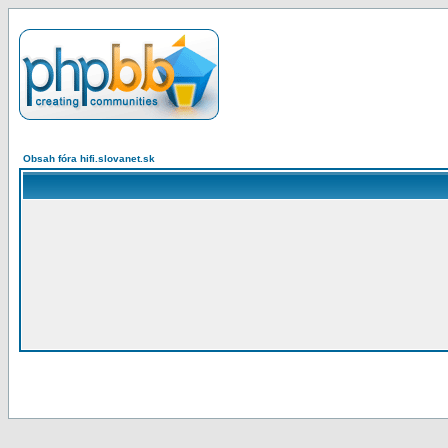
Obsah fóra hifi.slovanet.sk